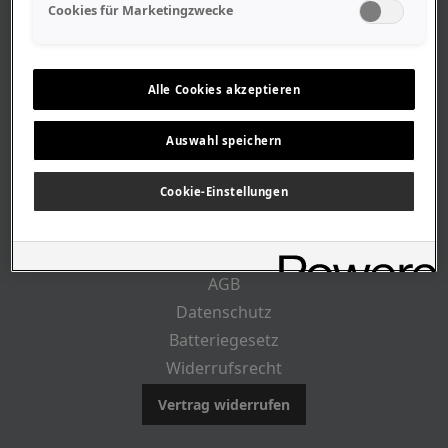
Geschäftszeiten
Cookies für Marketingzwecke
Lageplan-Anfahrt
Mitarbeiter
Stellenangebote
Alle Cookies akzeptieren
Geschichte
Auswahl speichern
CUSTOMER INFO
Cookie-Einstellungen
Impressum
AGB
Datenschutz
Batteriegesetz
Widerrufsrecht
Vertrag widerrufen