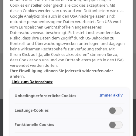
Cookies einstellen oder gleich alle Cookies akzeptieren. Mit
diesen Cookies werden von uns und von Drittanbietern wie u.a.
Google Analytics (die auch in den USA niedergelassen sind)
mitunter personenbezogene Daten verarbeitet. Den USA wird
vom Europäischen Gerichtshof kein angemessenes
Datenschutzniveau bescheinigt. Es besteht insbesondere das
Risiko, dass Ihre Daten dem Zugriff durch US-Behörden zu
Kontroll- und Überwachungszwecken unterliegen und dagegen
keine wirksamen Rechtsbehelfe zur Verfügung stehen. Mit
Ihrem Klick auf „Ja, alle Cookies akzeptieren“ stimmen Sie zu,
dass Cookies von uns und von Drittanbietern (auch in den USA)
Besuchen Sie uns auch in den sozialen
verwendet werden dürfen.
Ihre Einwilligung können Sie jederzeit widerrufen oder
Medien
ändern.
Link zum Datenschutz
Immer aktiv
Unbedingt erforderliche Cookies
ABOUT US
Leistungs-Cookies
Funktionelle Cookies
Find out more about our company.