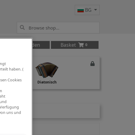
BG
Anmelden
Basket
0
ingt
teilt haben. (
iesen Cookies
Studio Recording
Diatonisch
om
eht
 und
 Verfügung
 von uns und