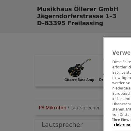
Verwe
Diese Seit
erforderlic
Bsp.: Leis
einwilligu
Gitarre Bass Amp
Drums Percussion
werden von
niedergela
Europäisch
insbesonde
Überwachu
PA Mikrofon
/
Lautsprecher
stehen. Mi
von Dritta
Ihre Einwi
Lautsprecher
Link zum