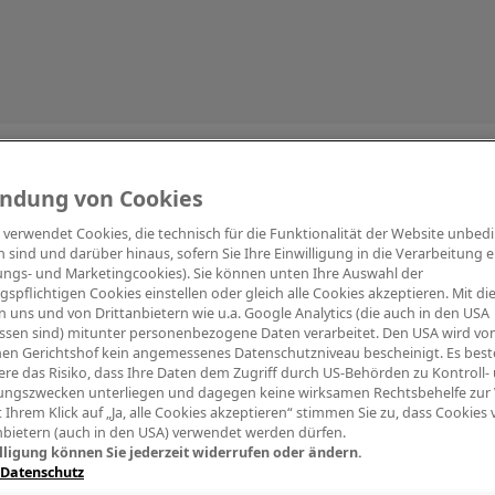
Information
ndung von Cookies
e verwendet Cookies, die technisch für die Funktionalität der Website unbed
h sind und darüber hinaus, sofern Sie Ihre Einwilligung in die Verarbeitung er
tungs- und Marketingcookies). Sie können unten Ihre Auswahl der
ngspflichtigen Cookies einstellen oder gleich alle Cookies akzeptieren. Mit d
Digitalpiano Keys
Blasinstrumente
Orchester
PA Mikrofon
 uns und von Drittanbietern wie u.a. Google Analytics (die auch in den USA
ssen sind) mitunter personenbezogene Daten verarbeitet. Den USA wird v
en Gerichtshof kein angemessenes Datenschutzniveau bescheinigt. Es best
re das Risiko, dass Ihre Daten dem Zugriff durch US-Behörden zu Kontroll-
ngszwecken unterliegen und dagegen keine wirksamen Rechtsbehelfe zur
t Ihrem Klick auf „Ja, alle Cookies akzeptieren“ stimmen Sie zu, dass Cookies
nbietern (auch in den USA) verwendet werden dürfen.
lligung können Sie jederzeit widerrufen oder ändern.
 Datenschutz