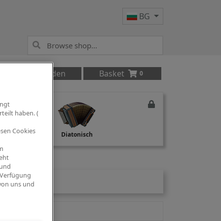
BG
Anmelden
Basket
0
ingt
teilt haben. (
iesen Cookies
Studio Recording
Diatonisch
om
eht
 und
 Verfügung
 von uns und