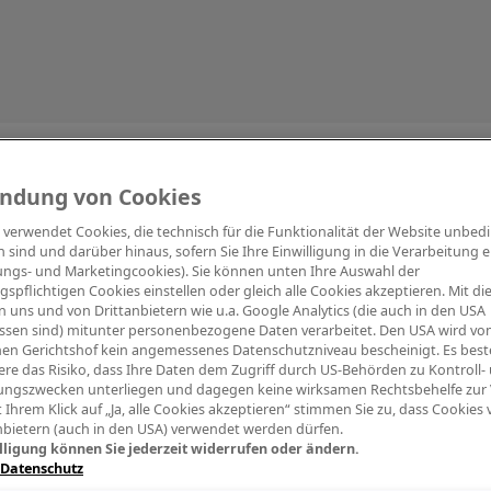
Information
ndung von Cookies
e verwendet Cookies, die technisch für die Funktionalität der Website unbed
h sind und darüber hinaus, sofern Sie Ihre Einwilligung in die Verarbeitung er
tungs- und Marketingcookies). Sie können unten Ihre Auswahl der
ngspflichtigen Cookies einstellen oder gleich alle Cookies akzeptieren. Mit d
Digitalpiano Keys
Blasinstrumente
Orchester
PA Mikrofon
 uns und von Drittanbietern wie u.a. Google Analytics (die auch in den USA
ssen sind) mitunter personenbezogene Daten verarbeitet. Den USA wird v
en Gerichtshof kein angemessenes Datenschutzniveau bescheinigt. Es best
re das Risiko, dass Ihre Daten dem Zugriff durch US-Behörden zu Kontroll-
ngszwecken unterliegen und dagegen keine wirksamen Rechtsbehelfe zur
t Ihrem Klick auf „Ja, alle Cookies akzeptieren“ stimmen Sie zu, dass Cookies
nbietern (auch in den USA) verwendet werden dürfen.
lligung können Sie jederzeit widerrufen oder ändern.
 Datenschutz