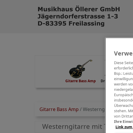
Verwe
Diese Seit
erforderlic
Bsp.: Leis
einwilligu
Gitarre Bass Amp
Drums Percussion
werden von
niedergela
Europäisch
insbesonde
Überwachu
Gitarre Bass Amp
/
Westerngitarre mit TA
stehen. Mi
von Dritta
Ihre Einwi
Westerngitarre mit TA
Link zum