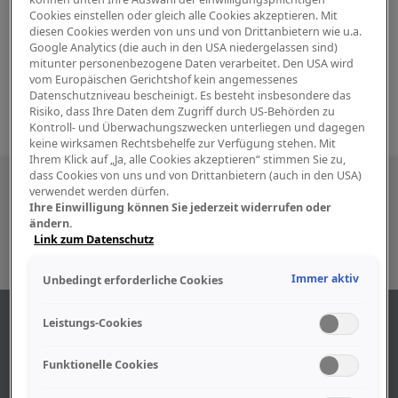
Cookies einstellen oder gleich alle Cookies akzeptieren. Mit
diesen Cookies werden von uns und von Drittanbietern wie u.a.
Google Analytics (die auch in den USA niedergelassen sind)
mitunter personenbezogene Daten verarbeitet. Den USA wird
vom Europäischen Gerichtshof kein angemessenes
Datenschutzniveau bescheinigt. Es besteht insbesondere das
Risiko, dass Ihre Daten dem Zugriff durch US-Behörden zu
Kontroll- und Überwachungszwecken unterliegen und dagegen
keine wirksamen Rechtsbehelfe zur Verfügung stehen. Mit
Ihrem Klick auf „Ja, alle Cookies akzeptieren“ stimmen Sie zu,
dass Cookies von uns und von Drittanbietern (auch in den USA)
Besuchen Sie uns auch in den sozialen
verwendet werden dürfen.
Ihre Einwilligung können Sie jederzeit widerrufen oder
Medien
ändern.
Link zum Datenschutz
Immer aktiv
Unbedingt erforderliche Cookies
ÜBER UNS
Leistungs-Cookies
Funktionelle Cookies
Unser Geschäft