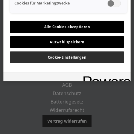
Geschäftszeiten
Cookies für Marketingzwecke
Lageplan-Anfahrt
Mitarbeiter
Stellenangebote
Alle Cookies akzeptieren
Geschichte
Auswahl speichern
RECHTLICHES
Cookie-Einstellungen
Impressum
AGB
Datenschutz
Batteriegesetz
Widerrufsrecht
Vertrag widerrufen