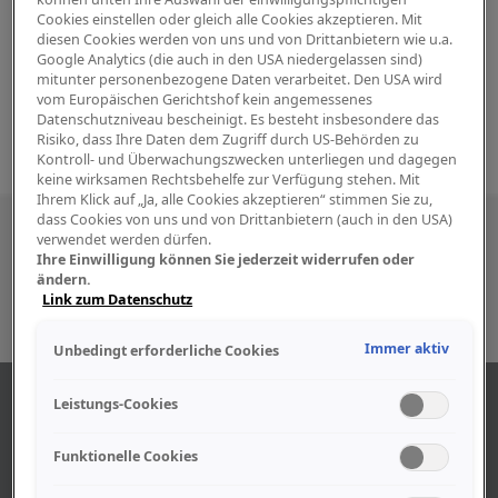
Cookies einstellen oder gleich alle Cookies akzeptieren. Mit
diesen Cookies werden von uns und von Drittanbietern wie u.a.
Google Analytics (die auch in den USA niedergelassen sind)
mitunter personenbezogene Daten verarbeitet. Den USA wird
vom Europäischen Gerichtshof kein angemessenes
Datenschutzniveau bescheinigt. Es besteht insbesondere das
Risiko, dass Ihre Daten dem Zugriff durch US-Behörden zu
Kontroll- und Überwachungszwecken unterliegen und dagegen
keine wirksamen Rechtsbehelfe zur Verfügung stehen. Mit
Ihrem Klick auf „Ja, alle Cookies akzeptieren“ stimmen Sie zu,
dass Cookies von uns und von Drittanbietern (auch in den USA)
Besuchen Sie uns auch in den sozialen
verwendet werden dürfen.
Ihre Einwilligung können Sie jederzeit widerrufen oder
Medien
ändern.
Link zum Datenschutz
Immer aktiv
Unbedingt erforderliche Cookies
ABOUT US
Leistungs-Cookies
Funktionelle Cookies
Find out more about our company.