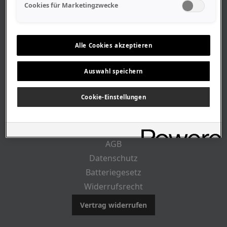
Geschäftszeiten
Cookies für Marketingzwecke
Lageplan-Anfahrt
Mitarbeiter
Stellenangebote
Alle Cookies akzeptieren
Geschichte
Auswahl speichern
CUSTOMER INFO
Cookie-Einstellungen
Impressum
AGB
Datenschutz
Batteriegesetz
Widerrufsrecht
Vertrag widerrufen