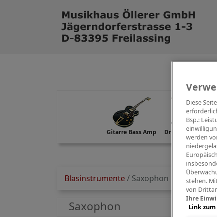
Verwe
Diese Seit
erforderlic
Bsp.: Leis
einwilligu
Gitarre Bass Amp
Drums Percussion
werden von
niedergela
Europäisch
insbesonde
Überwachu
Blasinstrumente
/
Saxophon
stehen. Mi
von Dritta
Ihre Einwi
Saxophon
Link zum