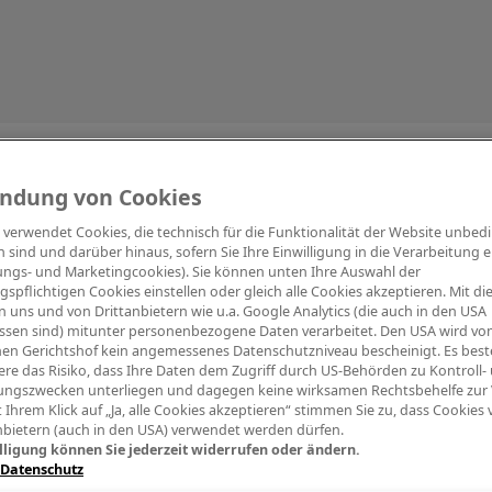
Information
ndung von Cookies
e verwendet Cookies, die technisch für die Funktionalität der Website unbed
h sind und darüber hinaus, sofern Sie Ihre Einwilligung in die Verarbeitung er
tungs- und Marketingcookies). Sie können unten Ihre Auswahl der
ngspflichtigen Cookies einstellen oder gleich alle Cookies akzeptieren. Mit d
Digitalpiano Keys
Blasinstrumente
Orchester
PA Mikrofon
 uns und von Drittanbietern wie u.a. Google Analytics (die auch in den USA
ssen sind) mitunter personenbezogene Daten verarbeitet. Den USA wird v
en Gerichtshof kein angemessenes Datenschutzniveau bescheinigt. Es best
re das Risiko, dass Ihre Daten dem Zugriff durch US-Behörden zu Kontroll-
ngszwecken unterliegen und dagegen keine wirksamen Rechtsbehelfe zur
t Ihrem Klick auf „Ja, alle Cookies akzeptieren“ stimmen Sie zu, dass Cookies
nbietern (auch in den USA) verwendet werden dürfen.
lligung können Sie jederzeit widerrufen oder ändern.
 Datenschutz