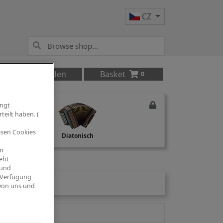
CZ
Anmelden
Basket
0
ingt
teilt haben. (
iesen Cookies
Studio Recording
Diatonisch
om
eht
 und
 Verfügung
 von uns und