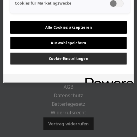
Geschäftszeiten
Cookies für Marketingzwecke
Lageplan-Anfahrt
Mitarbeiter
Stellenangebote
Alle Cookies akzeptieren
Geschichte
Auswahl speichern
CUSTOMER INFO
Cookie-Einstellungen
Impressum
AGB
Datenschutz
Batteriegesetz
Widerrufsrecht
Vertrag widerrufen