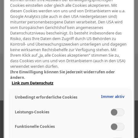
Cookies einstellen oder gleich alle Cookies akzeptieren. Mit
diesen Cookies werden von uns und von Drittanbietern wie u.a.
Google Analytics (die auch in den USA niedergelassen sind)
mitunter personenbezogene Daten verarbeitet. Den USA wird
vom Europäischen Gerichtshof kein angemessenes
Datenschutzniveau bescheinigt. Es besteht insbesondere das
Risiko, dass Ihre Daten dem Zugriff durch US-Behörden zu
Kontroll- und Überwachungszwecken unterliegen und dagegen
keine wirksamen Rechtsbehelfe zur Verfügung stehen. Mit
Ihrem Klick auf „Ja, alle Cookies akzeptieren“ stimmen Sie zu,
dass Cookies von uns und von Drittanbietern (auch in den USA)
Besuchen Sie uns auch in den sozialen
verwendet werden dürfen.
Ihre Einwilligung können Sie jederzeit widerrufen oder
Medien
ändern.
Link zum Datenschutz
Immer aktiv
Unbedingt erforderliche Cookies
ABOUT US
Leistungs-Cookies
Funktionelle Cookies
Find out more about our company.