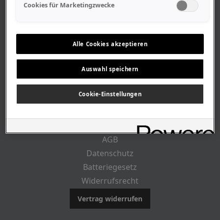
Geschäftszeiten
Cookies für Marketingzwecke
Lageplan-Anfahrt
Mitarbeiter
Stellenangebote
Alle Cookies akzeptieren
Geschichte
Auswahl speichern
RECHTLICHES
Cookie-Einstellungen
Impressum
AGB
Datenschutz
Batteriegesetz
Widerrufsrecht
Vertrag widerrufen