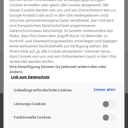
Cookies einstellen oder gleich alle Cookies akzeptieren. Mit
diesen Cookies werden von uns und von Drittanbietern wie u.a.
Google Analytics (die auch in den USA niedergelassen sind)
mitunter personenbezogene Daten verarbeitet. Den USA wird
vom Europäischen Gerichtshof kein angemessenes
Datenschutzniveau bescheinigt. Es besteht insbesondere das
Risiko, dass Ihre Daten dem Zugriff durch US-Behörden zu
Kontroll- und Überwachungszwecken unterliegen und dagegen
keine wirksamen Rechtsbehelfe zur Verfügung stehen. Mit
Ihrem Klick auf „Ja, alle Cookies akzeptieren“ stimmen Sie zu,
dass Cookies von uns und von Drittanbietern (auch in den USA)
Besuchen Sie uns auch in den sozialen
verwendet werden dürfen.
Ihre Einwilligung können Sie jederzeit widerrufen oder
Medien
ändern.
Link zum Datenschutz
Immer aktiv
Unbedingt erforderliche Cookies
ÜBER UNS
Leistungs-Cookies
Funktionelle Cookies
Unser Geschäft