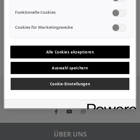
Funktionelle Cookies
Studio Recording
Cookies für Marketingzwecke
Diatonisch
Alle Cookies akzeptieren
Auswahl speichern
Cookie-Einstellungen
Besuchen Sie uns auch in den sozialen
Medien
ÜBER UNS