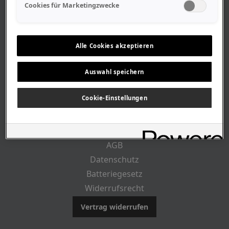
Geschäftszeiten
Cookies für Marketingzwecke
Lageplan-Anfahrt
Mitarbeiter
Stellenangebote
Alle Cookies akzeptieren
Geschichte
Auswahl speichern
RECHTLICHES
Cookie-Einstellungen
Impressum
AGB
Datenschutz
Batteriegesetz
Widerrufsrecht
Vertrag widerrufen