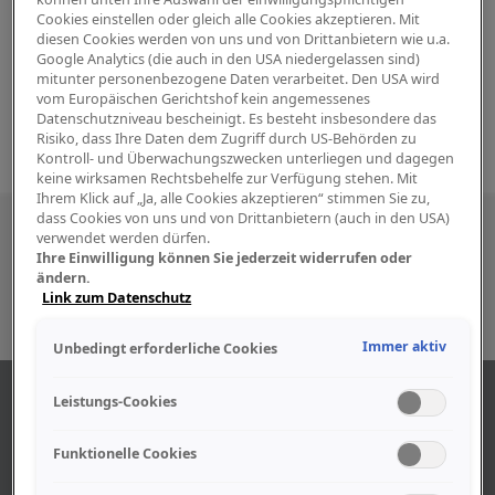
Cookies einstellen oder gleich alle Cookies akzeptieren. Mit
diesen Cookies werden von uns und von Drittanbietern wie u.a.
Google Analytics (die auch in den USA niedergelassen sind)
mitunter personenbezogene Daten verarbeitet. Den USA wird
vom Europäischen Gerichtshof kein angemessenes
Datenschutzniveau bescheinigt. Es besteht insbesondere das
Risiko, dass Ihre Daten dem Zugriff durch US-Behörden zu
Kontroll- und Überwachungszwecken unterliegen und dagegen
keine wirksamen Rechtsbehelfe zur Verfügung stehen. Mit
Ihrem Klick auf „Ja, alle Cookies akzeptieren“ stimmen Sie zu,
dass Cookies von uns und von Drittanbietern (auch in den USA)
Besuchen Sie uns auch in den sozialen
verwendet werden dürfen.
Ihre Einwilligung können Sie jederzeit widerrufen oder
Medien
ändern.
Link zum Datenschutz
Immer aktiv
Unbedingt erforderliche Cookies
ÜBER UNS
Leistungs-Cookies
Funktionelle Cookies
Unser Geschäft