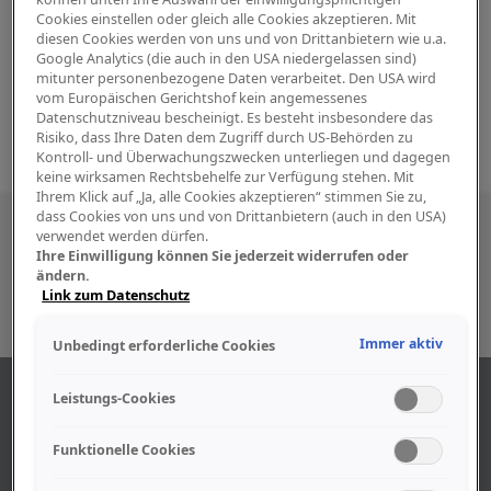
Cookies einstellen oder gleich alle Cookies akzeptieren. Mit
diesen Cookies werden von uns und von Drittanbietern wie u.a.
Google Analytics (die auch in den USA niedergelassen sind)
mitunter personenbezogene Daten verarbeitet. Den USA wird
vom Europäischen Gerichtshof kein angemessenes
Datenschutzniveau bescheinigt. Es besteht insbesondere das
Risiko, dass Ihre Daten dem Zugriff durch US-Behörden zu
Kontroll- und Überwachungszwecken unterliegen und dagegen
keine wirksamen Rechtsbehelfe zur Verfügung stehen. Mit
Ihrem Klick auf „Ja, alle Cookies akzeptieren“ stimmen Sie zu,
dass Cookies von uns und von Drittanbietern (auch in den USA)
Besuchen Sie uns auch in den sozialen
verwendet werden dürfen.
Ihre Einwilligung können Sie jederzeit widerrufen oder
Medien
ändern.
Link zum Datenschutz
Immer aktiv
Unbedingt erforderliche Cookies
ÜBER UNS
Leistungs-Cookies
Funktionelle Cookies
Unser Geschäft