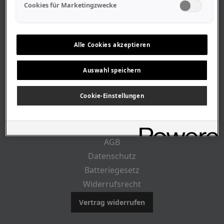
Geschäftszeiten
Cookies für Marketingzwecke
Lageplan-Anfahrt
Mitarbeiter
Stellenangebote
Alle Cookies akzeptieren
Geschichte
Auswahl speichern
RECHTLICHES
Cookie-Einstellungen
Impressum
AGB
Datenschutz
Batteriegesetz
Widerrufsrecht
Vertrag widerrufen