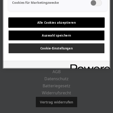
Geschäftszeiten
Cookies für Marketingzwecke
Lageplan-Anfahrt
Mitarbeiter
Stellenangebote
Alle Cookies akzeptieren
Geschichte
Auswahl speichern
RECHTLICHES
Cookie-Einstellungen
Impressum
AGB
Datenschutz
Batteriegesetz
Widerrufsrecht
Vertrag widerrufen