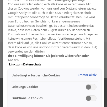
Cookies einstellen oder gleich alle Cookies akzeptieren. Mit
diesen Cookies werden von uns und von Drittanbietern wie u.a.
Google Analytics (die auch in den USA niedergelassen sind)
mitunter personenbezogene Daten verarbeitet. Den USA wird
vom Europäischen Gerichtshof kein angemessenes
Datenschutzniveau bescheinigt. Es besteht insbesondere das
Risiko, dass Ihre Daten dem Zugriff durch US-Behörden zu
Kontroll- und Überwachungszwecken unterliegen und dagegen
keine wirksamen Rechtsbehelfe zur Verfügung stehen. Mit
Ihrem Klick auf „Ja, alle Cookies akzeptieren“ stimmen Sie zu,
dass Cookies von uns und von Drittanbietern (auch in den USA)
Besuchen Sie uns auch in den sozialen
verwendet werden dürfen.
Ihre Einwilligung können Sie jederzeit widerrufen oder
Medien
ändern.
Link zum Datenschutz
Immer aktiv
Unbedingt erforderliche Cookies
ÜBER UNS
Leistungs-Cookies
Funktionelle Cookies
Unser Geschäft