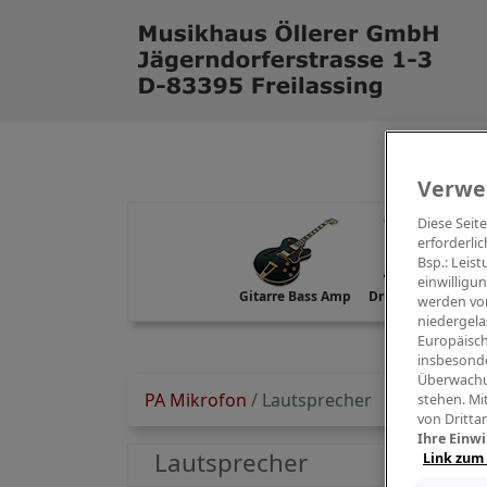
Verwe
Diese Seit
erforderlic
Bsp.: Leis
einwilligu
Gitarre Bass Amp
Drums Percussion
werden von
niedergela
Europäisch
insbesonde
Überwachu
PA Mikrofon
/
Lautsprecher
stehen. Mi
von Dritta
Ihre Einwi
Lautsprecher
Link zum