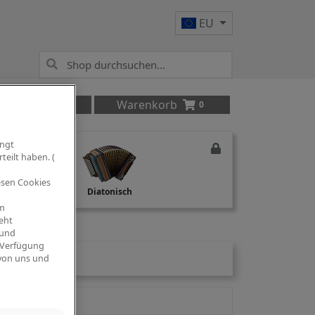
EU
Anmelden
Warenkorb
0
ingt
teilt haben. (
iesen Cookies
Studio Recording
Diatonisch
om
eht
 und
 Verfügung
 von uns und