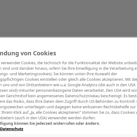
Information
ndung von Cookies
e verwendet Cookies, die technisch für die Funktionalität der Website unbed
h sind und darüber hinaus, sofern Sie Ihre Einwilligung in die Verarbeitung er
tungs- und Marketingcookies). Sie können unten Ihre Auswahl der
ngspflichtigen Cookies einstellen oder gleich alle Cookies akzeptieren. Mit d
Digitalpiano Keys
Blasinstrumente
Orchester
PA Mikrofon
 uns und von Drittanbietern wie u.a. Google Analytics (die auch in den USA
ssen sind) mitunter personenbezogene Daten verarbeitet. Den USA wird v
en Gerichtshof kein angemessenes Datenschutzniveau bescheinigt. Es best
re das Risiko, dass Ihre Daten dem Zugriff durch US-Behörden zu Kontroll-
ngszwecken unterliegen und dagegen keine wirksamen Rechtsbehelfe zur
t Ihrem Klick auf „Ja, alle Cookies akzeptieren“ stimmen Sie zu, dass Cookies
nbietern (auch in den USA) verwendet werden dürfen.
lligung können Sie jederzeit widerrufen oder ändern.
 Datenschutz