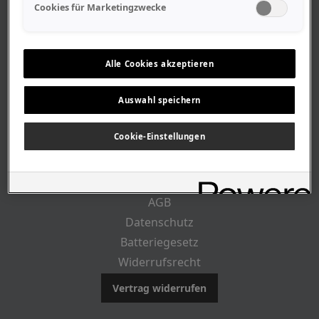
Geschäftszeiten
Cookies für Marketingzwecke
Lageplan-Anfahrt
Mitarbeiter
Stellenangebote
Alle Cookies akzeptieren
Geschichte
Auswahl speichern
RECHTLICHES
Cookie-Einstellungen
Impressum
AGB
Datenschutz
Batteriegesetz
Widerrufsrecht
Vertrag widerrufen