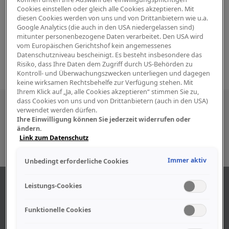
Cookies einstellen oder gleich alle Cookies akzeptieren. Mit
diesen Cookies werden von uns und von Drittanbietern wie u.a.
Google Analytics (die auch in den USA niedergelassen sind)
mitunter personenbezogene Daten verarbeitet. Den USA wird
vom Europäischen Gerichtshof kein angemessenes
Datenschutzniveau bescheinigt. Es besteht insbesondere das
Risiko, dass Ihre Daten dem Zugriff durch US-Behörden zu
Kontroll- und Überwachungszwecken unterliegen und dagegen
keine wirksamen Rechtsbehelfe zur Verfügung stehen. Mit
Ihrem Klick auf „Ja, alle Cookies akzeptieren“ stimmen Sie zu,
dass Cookies von uns und von Drittanbietern (auch in den USA)
Besuchen Sie uns auch in den sozialen
verwendet werden dürfen.
Ihre Einwilligung können Sie jederzeit widerrufen oder
Medien
ändern.
Link zum Datenschutz
Immer aktiv
Unbedingt erforderliche Cookies
ÜBER UNS
Leistungs-Cookies
Funktionelle Cookies
Unser Geschäft