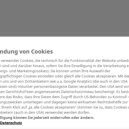
Information
ndung von Cookies
e verwendet Cookies, die technisch für die Funktionalität der Website unbed
h sind und darüber hinaus, sofern Sie Ihre Einwilligung in die Verarbeitung er
tungs- und Marketingcookies). Sie können unten Ihre Auswahl der
ngspflichtigen Cookies einstellen oder gleich alle Cookies akzeptieren. Mit d
Digitalpiano Keys
Blasinstrumente
Orchester
PA Mikrofon
 uns und von Drittanbietern wie u.a. Google Analytics (die auch in den USA
ssen sind) mitunter personenbezogene Daten verarbeitet. Den USA wird v
en Gerichtshof kein angemessenes Datenschutzniveau bescheinigt. Es best
re das Risiko, dass Ihre Daten dem Zugriff durch US-Behörden zu Kontroll-
ngszwecken unterliegen und dagegen keine wirksamen Rechtsbehelfe zur
t Ihrem Klick auf „Ja, alle Cookies akzeptieren“ stimmen Sie zu, dass Cookies
nbietern (auch in den USA) verwendet werden dürfen.
lligung können Sie jederzeit widerrufen oder ändern.
 Datenschutz