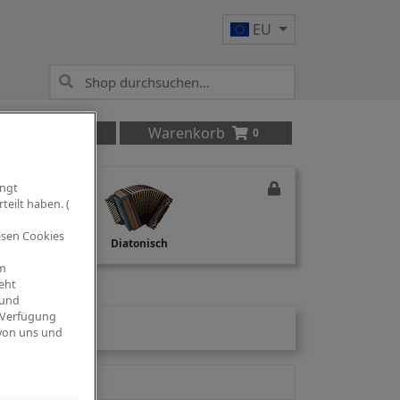
EU
Anmelden
Warenkorb
0
ingt
teilt haben. (
iesen Cookies
Studio Recording
Diatonisch
om
eht
 und
 Verfügung
 von uns und