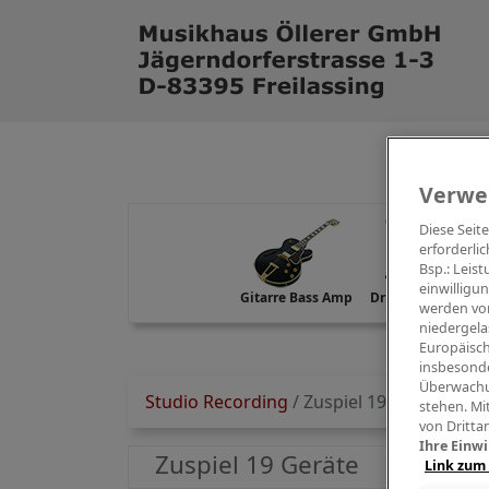
Verwe
Diese Seit
erforderlic
Bsp.: Leis
einwilligu
Gitarre Bass Amp
Drums Percussion
werden von
niedergela
Europäisch
insbesonde
Überwachu
Studio Recording
/
Zuspiel 19 Geräte
stehen. Mi
von Dritta
Ihre Einwi
Zuspiel 19 Geräte
Link zum