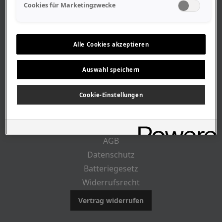
Geschäftszeiten
Cookies für Marketingzwecke
Lageplan-Anfahrt
Mitarbeiter
Stellenangebote
Alle Cookies akzeptieren
Geschichte
Auswahl speichern
RECHTLICHES
Cookie-Einstellungen
Impressum
AGB
Datenschutz
Batteriegesetz
Widerrufsrecht
Vertrag widerrufen