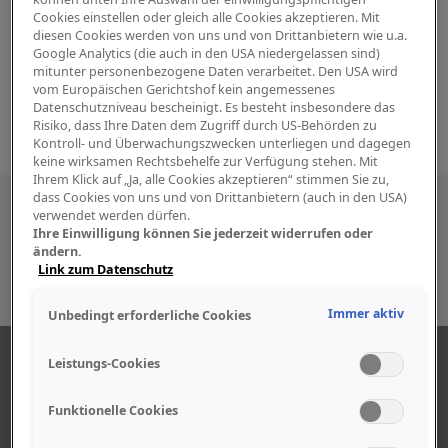
Cookies einstellen oder gleich alle Cookies akzeptieren. Mit
diesen Cookies werden von uns und von Drittanbietern wie u.a.
Google Analytics (die auch in den USA niedergelassen sind)
mitunter personenbezogene Daten verarbeitet. Den USA wird
vom Europäischen Gerichtshof kein angemessenes
Datenschutzniveau bescheinigt. Es besteht insbesondere das
Risiko, dass Ihre Daten dem Zugriff durch US-Behörden zu
Kontroll- und Überwachungszwecken unterliegen und dagegen
keine wirksamen Rechtsbehelfe zur Verfügung stehen. Mit
Ihrem Klick auf „Ja, alle Cookies akzeptieren“ stimmen Sie zu,
dass Cookies von uns und von Drittanbietern (auch in den USA)
Besuchen Sie uns auch in den sozialen
verwendet werden dürfen.
Ihre Einwilligung können Sie jederzeit widerrufen oder
Medien
ändern.
Link zum Datenschutz
Immer aktiv
Unbedingt erforderliche Cookies
ÜBER UNS
Leistungs-Cookies
Funktionelle Cookies
Unser Geschäft