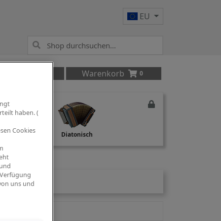
EU
Anmelden
Warenkorb
0
ingt
teilt haben. (
iesen Cookies
Studio Recording
Diatonisch
om
eht
 und
 Verfügung
 von uns und