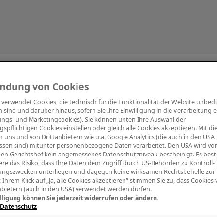
Information
ndung von Cookies
e verwendet Cookies, die technisch für die Funktionalität der Website unbed
h sind und darüber hinaus, sofern Sie Ihre Einwilligung in die Verarbeitung er
tungs- und Marketingcookies). Sie können unten Ihre Auswahl der
ngspflichtigen Cookies einstellen oder gleich alle Cookies akzeptieren. Mit d
Digitalpiano Keys
Blasinstrumente
Orchester
PA Mikrofon
 uns und von Drittanbietern wie u.a. Google Analytics (die auch in den USA
ssen sind) mitunter personenbezogene Daten verarbeitet. Den USA wird v
en Gerichtshof kein angemessenes Datenschutzniveau bescheinigt. Es best
re das Risiko, dass Ihre Daten dem Zugriff durch US-Behörden zu Kontroll-
ngszwecken unterliegen und dagegen keine wirksamen Rechtsbehelfe zur
t Ihrem Klick auf „Ja, alle Cookies akzeptieren“ stimmen Sie zu, dass Cookies
nbietern (auch in den USA) verwendet werden dürfen.
lligung können Sie jederzeit widerrufen oder ändern.
 Datenschutz