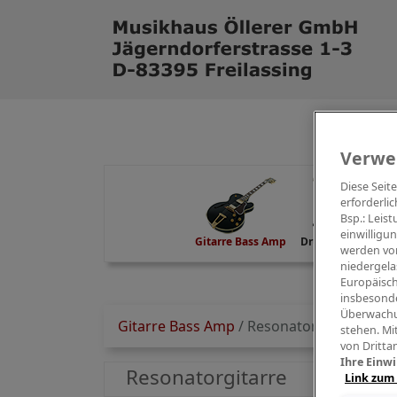
Verwe
Diese Seit
erforderlic
Bsp.: Leis
einwilligu
Gitarre Bass Amp
Drums Percussion
werden von
niedergela
Europäisch
insbesonde
Überwachu
Gitarre Bass Amp
/
Resonatorgitarre
stehen. Mi
von Dritta
Ihre Einwi
Resonatorgitarre
Link zum