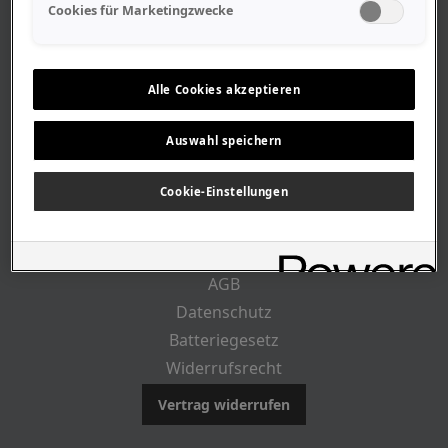
Geschäftszeiten
Cookies für Marketingzwecke
Lageplan-Anfahrt
Mitarbeiter
Stellenangebote
Alle Cookies akzeptieren
Geschichte
Auswahl speichern
RECHTLICHES
Cookie-Einstellungen
Impressum
AGB
Datenschutz
Batteriegesetz
Widerrufsrecht
Vertrag widerrufen