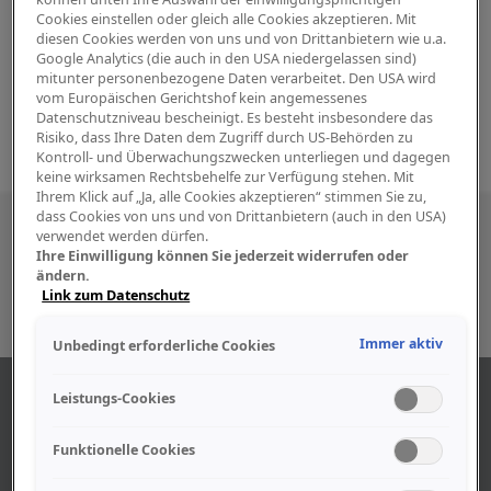
Cookies einstellen oder gleich alle Cookies akzeptieren. Mit
diesen Cookies werden von uns und von Drittanbietern wie u.a.
Google Analytics (die auch in den USA niedergelassen sind)
mitunter personenbezogene Daten verarbeitet. Den USA wird
vom Europäischen Gerichtshof kein angemessenes
Datenschutzniveau bescheinigt. Es besteht insbesondere das
Risiko, dass Ihre Daten dem Zugriff durch US-Behörden zu
Kontroll- und Überwachungszwecken unterliegen und dagegen
keine wirksamen Rechtsbehelfe zur Verfügung stehen. Mit
Ihrem Klick auf „Ja, alle Cookies akzeptieren“ stimmen Sie zu,
dass Cookies von uns und von Drittanbietern (auch in den USA)
Besuchen Sie uns auch in den sozialen
verwendet werden dürfen.
Ihre Einwilligung können Sie jederzeit widerrufen oder
Medien
ändern.
Link zum Datenschutz
Immer aktiv
Unbedingt erforderliche Cookies
ÜBER UNS
Leistungs-Cookies
Funktionelle Cookies
Unser Geschäft