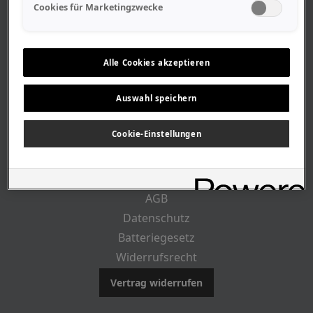
Geschäftszeiten
Cookies für Marketingzwecke
Lageplan-Anfahrt
Mitarbeiter
Stellenangebote
Alle Cookies akzeptieren
Geschichte
Auswahl speichern
RECHTLICHES
Cookie-Einstellungen
Impressum
AGB
Datenschutz
Batteriegesetz
Widerrufsrecht
Vertrag widerrufen