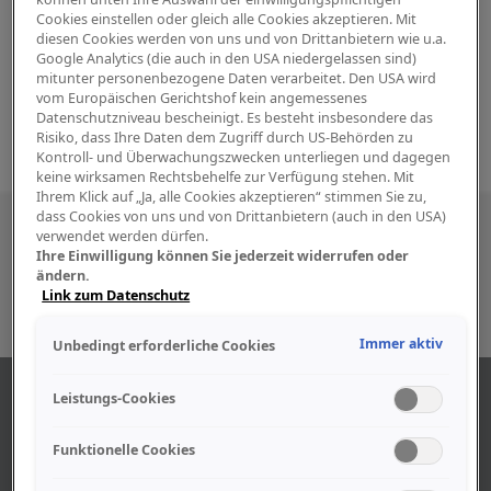
Cookies einstellen oder gleich alle Cookies akzeptieren. Mit
diesen Cookies werden von uns und von Drittanbietern wie u.a.
Google Analytics (die auch in den USA niedergelassen sind)
mitunter personenbezogene Daten verarbeitet. Den USA wird
vom Europäischen Gerichtshof kein angemessenes
Datenschutzniveau bescheinigt. Es besteht insbesondere das
Risiko, dass Ihre Daten dem Zugriff durch US-Behörden zu
Kontroll- und Überwachungszwecken unterliegen und dagegen
keine wirksamen Rechtsbehelfe zur Verfügung stehen. Mit
Ihrem Klick auf „Ja, alle Cookies akzeptieren“ stimmen Sie zu,
dass Cookies von uns und von Drittanbietern (auch in den USA)
Besuchen Sie uns auch in den sozialen
verwendet werden dürfen.
Ihre Einwilligung können Sie jederzeit widerrufen oder
Medien
ändern.
Link zum Datenschutz
Immer aktiv
Unbedingt erforderliche Cookies
ÜBER UNS
Leistungs-Cookies
Funktionelle Cookies
Unser Geschäft