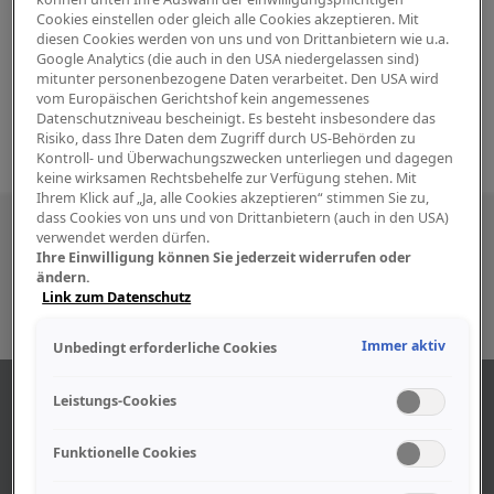
Cookies einstellen oder gleich alle Cookies akzeptieren. Mit
diesen Cookies werden von uns und von Drittanbietern wie u.a.
Google Analytics (die auch in den USA niedergelassen sind)
mitunter personenbezogene Daten verarbeitet. Den USA wird
vom Europäischen Gerichtshof kein angemessenes
Datenschutzniveau bescheinigt. Es besteht insbesondere das
Risiko, dass Ihre Daten dem Zugriff durch US-Behörden zu
Kontroll- und Überwachungszwecken unterliegen und dagegen
keine wirksamen Rechtsbehelfe zur Verfügung stehen. Mit
Ihrem Klick auf „Ja, alle Cookies akzeptieren“ stimmen Sie zu,
dass Cookies von uns und von Drittanbietern (auch in den USA)
Besuchen Sie uns auch in den sozialen
verwendet werden dürfen.
Ihre Einwilligung können Sie jederzeit widerrufen oder
Medien
ändern.
Link zum Datenschutz
Immer aktiv
Unbedingt erforderliche Cookies
ÜBER UNS
Leistungs-Cookies
Funktionelle Cookies
Unser Geschäft