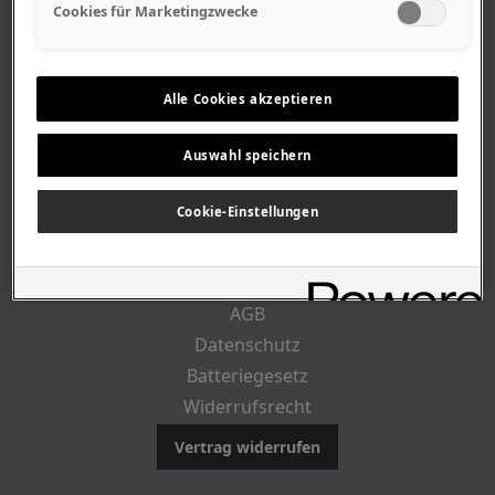
Geschäftszeiten
Cookies für Marketingzwecke
Lageplan-Anfahrt
Mitarbeiter
Stellenangebote
Alle Cookies akzeptieren
Geschichte
Auswahl speichern
RECHTLICHES
Cookie-Einstellungen
Impressum
AGB
Datenschutz
Batteriegesetz
Widerrufsrecht
Vertrag widerrufen