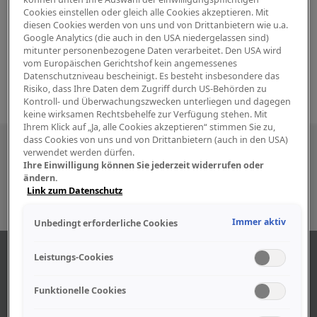
Cookies einstellen oder gleich alle Cookies akzeptieren. Mit
diesen Cookies werden von uns und von Drittanbietern wie u.a.
Google Analytics (die auch in den USA niedergelassen sind)
mitunter personenbezogene Daten verarbeitet. Den USA wird
vom Europäischen Gerichtshof kein angemessenes
Datenschutzniveau bescheinigt. Es besteht insbesondere das
Risiko, dass Ihre Daten dem Zugriff durch US-Behörden zu
Kontroll- und Überwachungszwecken unterliegen und dagegen
keine wirksamen Rechtsbehelfe zur Verfügung stehen. Mit
Ihrem Klick auf „Ja, alle Cookies akzeptieren“ stimmen Sie zu,
dass Cookies von uns und von Drittanbietern (auch in den USA)
Besuchen Sie uns auch in den sozialen
verwendet werden dürfen.
Ihre Einwilligung können Sie jederzeit widerrufen oder
Medien
ändern.
Link zum Datenschutz
Immer aktiv
Unbedingt erforderliche Cookies
ABOUT US
Leistungs-Cookies
Funktionelle Cookies
Find out more about our company.