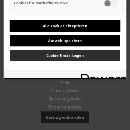
Geschäftszeiten
Cookies für Marketingzwecke
Lageplan-Anfahrt
Mitarbeiter
Stellenangebote
Alle Cookies akzeptieren
Geschichte
Auswahl speichern
CUSTOMER INFO
Cookie-Einstellungen
Impressum
AGB
Datenschutz
Batteriegesetz
Widerrufsrecht
Vertrag widerrufen