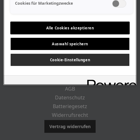
Geschäftszeiten
Cookies für Marketingzwecke
Lageplan-Anfahrt
Mitarbeiter
Stellenangebote
Alle Cookies akzeptieren
Geschichte
Auswahl speichern
CUSTOMER INFO
Cookie-Einstellungen
Impressum
AGB
Datenschutz
Batteriegesetz
Widerrufsrecht
Vertrag widerrufen