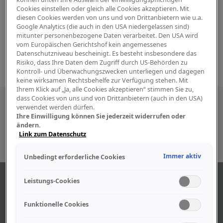
Cookies einstellen oder gleich alle Cookies akzeptieren. Mit
diesen Cookies werden von uns und von Drittanbietern wie u.a.
Google Analytics (die auch in den USA niedergelassen sind)
mitunter personenbezogene Daten verarbeitet. Den USA wird
vom Europäischen Gerichtshof kein angemessenes
Datenschutzniveau bescheinigt. Es besteht insbesondere das
Risiko, dass Ihre Daten dem Zugriff durch US-Behörden zu
Kontroll- und Überwachungszwecken unterliegen und dagegen
keine wirksamen Rechtsbehelfe zur Verfügung stehen. Mit
Ihrem Klick auf „Ja, alle Cookies akzeptieren“ stimmen Sie zu,
dass Cookies von uns und von Drittanbietern (auch in den USA)
Besuchen Sie uns auch in den sozialen
verwendet werden dürfen.
Ihre Einwilligung können Sie jederzeit widerrufen oder
Medien
ändern.
Link zum Datenschutz
Immer aktiv
Unbedingt erforderliche Cookies
ABOUT US
Leistungs-Cookies
Funktionelle Cookies
Find out more about our company.