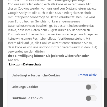
Cookies einstellen oder gleich alle Cookies akzeptieren. Mit
diesen Cookies werden von uns und von Drittanbietern wie u.a.
Google Analytics (die auch in den USA niedergelassen sind)
mitunter personenbezogene Daten verarbeitet. Den USA wird
vom Europäischen Gerichtshof kein angemessenes
Datenschutzniveau bescheinigt. Es besteht insbesondere das
Risiko, dass Ihre Daten dem Zugriff durch US-Behörden zu
Kontroll- und Überwachungszwecken unterliegen und dagegen
keine wirksamen Rechtsbehelfe zur Verfügung stehen. Mit
Ihrem Klick auf „Ja, alle Cookies akzeptieren“ stimmen Sie zu,
dass Cookies von uns und von Drittanbietern (auch in den USA)
Besuchen Sie uns auch in den sozialen
verwendet werden dürfen.
Ihre Einwilligung können Sie jederzeit widerrufen oder
Medien
ändern.
Link zum Datenschutz
Immer aktiv
Unbedingt erforderliche Cookies
ABOUT US
Leistungs-Cookies
Funktionelle Cookies
Find out more about our company.