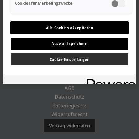
Geschäftszeiten
Cookies für Marketingzwecke
Lageplan-Anfahrt
Mitarbeiter
Stellenangebote
Alle Cookies akzeptieren
Geschichte
Auswahl speichern
CUSTOMER INFO
Cookie-Einstellungen
Impressum
AGB
Datenschutz
Batteriegesetz
Widerrufsrecht
Vertrag widerrufen