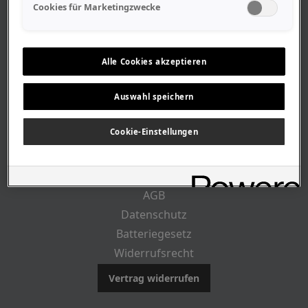
Geschäftszeiten
Cookies für Marketingzwecke
Lageplan-Anfahrt
Mitarbeiter
Stellenangebote
Alle Cookies akzeptieren
Geschichte
Auswahl speichern
CUSTOMER INFO
Cookie-Einstellungen
Impressum
AGB
Datenschutz
Batteriegesetz
Widerrufsrecht
Vertrag widerrufen