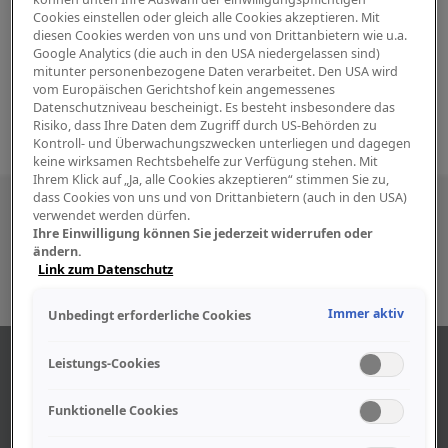
Cookies einstellen oder gleich alle Cookies akzeptieren. Mit
diesen Cookies werden von uns und von Drittanbietern wie u.a.
Google Analytics (die auch in den USA niedergelassen sind)
mitunter personenbezogene Daten verarbeitet. Den USA wird
vom Europäischen Gerichtshof kein angemessenes
Datenschutzniveau bescheinigt. Es besteht insbesondere das
Risiko, dass Ihre Daten dem Zugriff durch US-Behörden zu
Kontroll- und Überwachungszwecken unterliegen und dagegen
keine wirksamen Rechtsbehelfe zur Verfügung stehen. Mit
Ihrem Klick auf „Ja, alle Cookies akzeptieren“ stimmen Sie zu,
dass Cookies von uns und von Drittanbietern (auch in den USA)
Besuchen Sie uns auch in den sozialen
verwendet werden dürfen.
Ihre Einwilligung können Sie jederzeit widerrufen oder
Medien
ändern.
Link zum Datenschutz
Immer aktiv
Unbedingt erforderliche Cookies
ABOUT US
Leistungs-Cookies
Funktionelle Cookies
Find out more about our company.