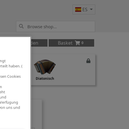
ES
Anmelden
Basket
0
ingt
teilt haben. (
iesen Cookies
Studio Recording
Diatonisch
om
eht
 und
 Verfügung
 von uns und