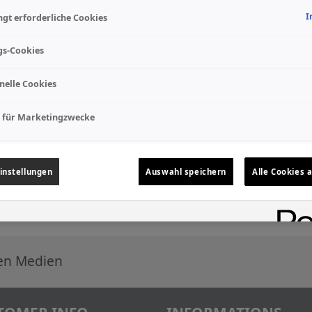
I
gt erforderliche Cookies
gs-Cookies
nelle Cookies
 für Marketingzwecke
Send copy to own address
instellungen
Auswahl speichern
Alle Cookies 
h an * are required.
len Medien