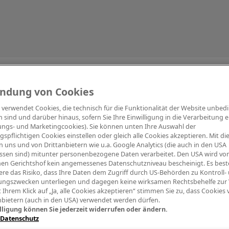
Information
ndung von Cookies
e verwendet Cookies, die technisch für die Funktionalität der Website unbed
h sind und darüber hinaus, sofern Sie Ihre Einwilligung in die Verarbeitung er
tungs- und Marketingcookies). Sie können unten Ihre Auswahl der
ngspflichtigen Cookies einstellen oder gleich alle Cookies akzeptieren. Mit d
Digitalpiano Keys
Blasinstrumente
Orchester
PA Mikrofon
 uns und von Drittanbietern wie u.a. Google Analytics (die auch in den USA
ssen sind) mitunter personenbezogene Daten verarbeitet. Den USA wird v
en Gerichtshof kein angemessenes Datenschutzniveau bescheinigt. Es best
re das Risiko, dass Ihre Daten dem Zugriff durch US-Behörden zu Kontroll-
ngszwecken unterliegen und dagegen keine wirksamen Rechtsbehelfe zur
t Ihrem Klick auf „Ja, alle Cookies akzeptieren“ stimmen Sie zu, dass Cookies
nbietern (auch in den USA) verwendet werden dürfen.
lligung können Sie jederzeit widerrufen oder ändern.
 Datenschutz