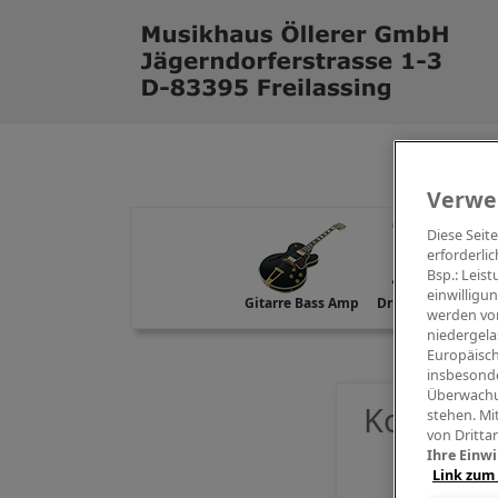
Verwe
Diese Seit
erforderlic
Bsp.: Leis
einwilligu
Gitarre Bass Amp
Drums Percussion
werden von
niedergela
Europäisch
insbesonde
Überwachu
Kontakt
stehen. Mi
von Dritta
Ihre Einwi
Link zum