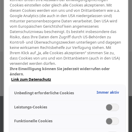
Cookies einstellen oder gleich alle Cookies akzeptieren. Mit
diesen Cookies werden von uns und von Drittanbietern wie u.a.
Google Analytics (die auch in den USA niedergelassen sind)
mitunter personenbezogene Daten verarbeitet. Den USA wird
vom Europäischen Gerichtshof kein angemessenes
Datenschutzniveau bescheinigt. Es besteht insbesondere das
Risiko, dass Ihre Daten dem Zugriff durch US-Behörden zu
Kontroll- und Überwachungszwecken unterliegen und dagegen
keine wirksamen Rechtsbehelfe zur Verfügung stehen. Mit
Ihrem Klick auf „Ja, alle Cookies akzeptieren“ stimmen Sie zu,
dass Cookies von uns und von Drittanbietern (auch in den USA)
Besuchen Sie uns auch in den sozialen
verwendet werden dürfen.
Ihre Einwilligung können Sie jederzeit widerrufen oder
Medien
ändern.
Link zum Datenschutz
Immer aktiv
Unbedingt erforderliche Cookies
ABOUT US
Leistungs-Cookies
Funktionelle Cookies
Find out more about our company.