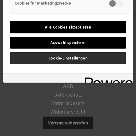
Geschäftszeiten
Cookies für Marketingzwecke
Lageplan-Anfahrt
Mitarbeiter
Stellenangebote
Alle Cookies akzeptieren
Geschichte
Auswahl speichern
CUSTOMER INFO
Cookie-Einstellungen
Impressum
AGB
Datenschutz
Batteriegesetz
Widerrufsrecht
Vertrag widerrufen