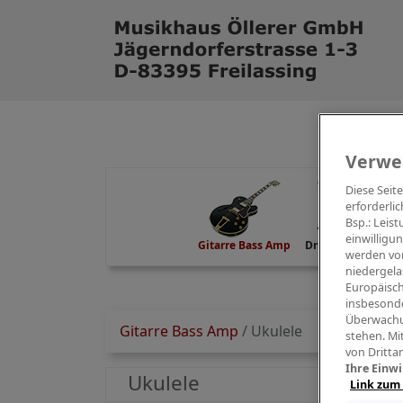
Verwe
Diese Seit
erforderlic
Bsp.: Leis
einwilligu
Gitarre Bass Amp
Drums Percussion
werden von
niedergela
Europäisch
insbesonde
Überwachu
Gitarre Bass Amp
/
Ukulele
stehen. Mi
von Dritta
Ihre Einwi
Ukulele
Link zum