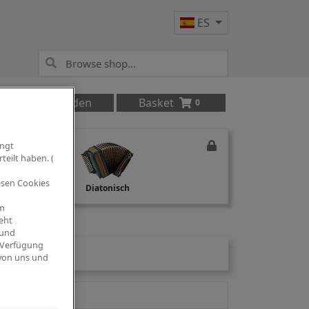
ES
Anmelden
Basket
0
ingt
teilt haben. (
iesen Cookies
Studio Recording
Diatonisch
om
eht
 und
 Verfügung
 von uns und