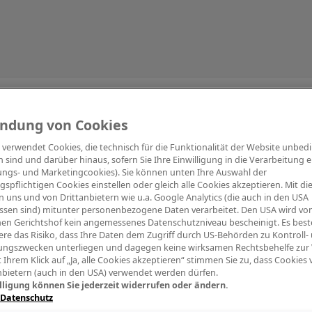
Information
ndung von Cookies
e verwendet Cookies, die technisch für die Funktionalität der Website unbed
h sind und darüber hinaus, sofern Sie Ihre Einwilligung in die Verarbeitung er
tungs- und Marketingcookies). Sie können unten Ihre Auswahl der
ngspflichtigen Cookies einstellen oder gleich alle Cookies akzeptieren. Mit d
Digitalpiano Keys
Blasinstrumente
Orchester
PA Mikrofon
 uns und von Drittanbietern wie u.a. Google Analytics (die auch in den USA
ssen sind) mitunter personenbezogene Daten verarbeitet. Den USA wird v
en Gerichtshof kein angemessenes Datenschutzniveau bescheinigt. Es best
re das Risiko, dass Ihre Daten dem Zugriff durch US-Behörden zu Kontroll-
ngszwecken unterliegen und dagegen keine wirksamen Rechtsbehelfe zur
t Ihrem Klick auf „Ja, alle Cookies akzeptieren“ stimmen Sie zu, dass Cookies
nbietern (auch in den USA) verwendet werden dürfen.
lligung können Sie jederzeit widerrufen oder ändern.
 Datenschutz