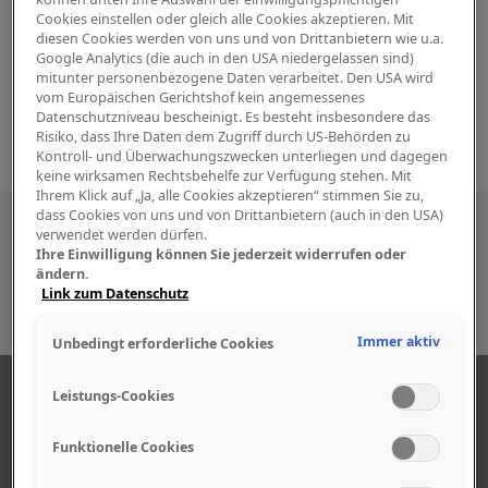
Cookies einstellen oder gleich alle Cookies akzeptieren. Mit
diesen Cookies werden von uns und von Drittanbietern wie u.a.
Google Analytics (die auch in den USA niedergelassen sind)
mitunter personenbezogene Daten verarbeitet. Den USA wird
vom Europäischen Gerichtshof kein angemessenes
Datenschutzniveau bescheinigt. Es besteht insbesondere das
Risiko, dass Ihre Daten dem Zugriff durch US-Behörden zu
Kontroll- und Überwachungszwecken unterliegen und dagegen
keine wirksamen Rechtsbehelfe zur Verfügung stehen. Mit
Ihrem Klick auf „Ja, alle Cookies akzeptieren“ stimmen Sie zu,
dass Cookies von uns und von Drittanbietern (auch in den USA)
Besuchen Sie uns auch in den sozialen
verwendet werden dürfen.
Ihre Einwilligung können Sie jederzeit widerrufen oder
Medien
ändern.
Link zum Datenschutz
Immer aktiv
Unbedingt erforderliche Cookies
ABOUT US
Leistungs-Cookies
Funktionelle Cookies
Find out more about our company.