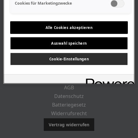
Geschäftszeiten
Cookies für Marketingzwecke
Lageplan-Anfahrt
Mitarbeiter
Stellenangebote
Alle Cookies akzeptieren
Geschichte
Auswahl speichern
CUSTOMER INFO
Cookie-Einstellungen
Impressum
AGB
Datenschutz
Batteriegesetz
Widerrufsrecht
Vertrag widerrufen