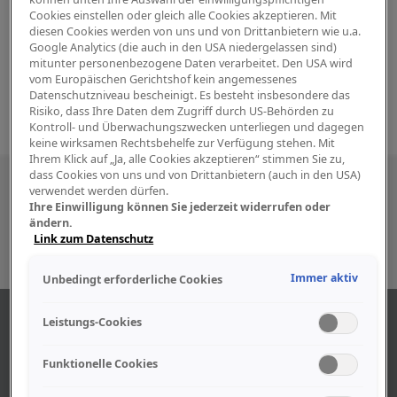
Cookies einstellen oder gleich alle Cookies akzeptieren. Mit
diesen Cookies werden von uns und von Drittanbietern wie u.a.
Google Analytics (die auch in den USA niedergelassen sind)
mitunter personenbezogene Daten verarbeitet. Den USA wird
vom Europäischen Gerichtshof kein angemessenes
Datenschutzniveau bescheinigt. Es besteht insbesondere das
Risiko, dass Ihre Daten dem Zugriff durch US-Behörden zu
Kontroll- und Überwachungszwecken unterliegen und dagegen
keine wirksamen Rechtsbehelfe zur Verfügung stehen. Mit
Ihrem Klick auf „Ja, alle Cookies akzeptieren“ stimmen Sie zu,
dass Cookies von uns und von Drittanbietern (auch in den USA)
Besuchen Sie uns auch in den sozialen
verwendet werden dürfen.
Ihre Einwilligung können Sie jederzeit widerrufen oder
Medien
ändern.
Link zum Datenschutz
Immer aktiv
Unbedingt erforderliche Cookies
ABOUT US
Leistungs-Cookies
Funktionelle Cookies
Find out more about our company.