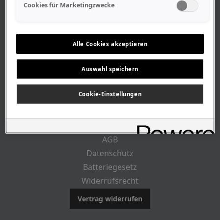
Geschäftszeiten
Cookies für Marketingzwecke
Lageplan-Anfahrt
Mitarbeiter
Stellenangebote
Alle Cookies akzeptieren
Geschichte
Auswahl speichern
CUSTOMER INFO
Cookie-Einstellungen
Impressum
AGB
Datenschutz
Batteriegesetz
Widerrufsrecht
Vertrag widerrufen