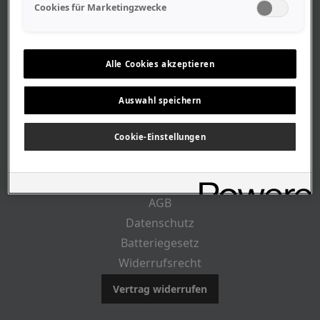
Geschäftszeiten
Cookies für Marketingzwecke
Lageplan-Anfahrt
Mitarbeiter
Stellenangebote
Alle Cookies akzeptieren
Geschichte
Auswahl speichern
CUSTOMER INFO
Cookie-Einstellungen
Impressum
AGB
Datenschutz
Batteriegesetz
Widerrufsrecht
Vertrag widerrufen