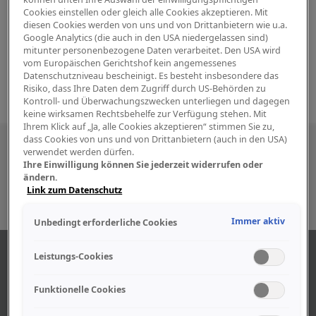
Cookies einstellen oder gleich alle Cookies akzeptieren. Mit
diesen Cookies werden von uns und von Drittanbietern wie u.a.
Google Analytics (die auch in den USA niedergelassen sind)
mitunter personenbezogene Daten verarbeitet. Den USA wird
vom Europäischen Gerichtshof kein angemessenes
Datenschutzniveau bescheinigt. Es besteht insbesondere das
Risiko, dass Ihre Daten dem Zugriff durch US-Behörden zu
Kontroll- und Überwachungszwecken unterliegen und dagegen
keine wirksamen Rechtsbehelfe zur Verfügung stehen. Mit
Ihrem Klick auf „Ja, alle Cookies akzeptieren“ stimmen Sie zu,
dass Cookies von uns und von Drittanbietern (auch in den USA)
Besuchen Sie uns auch in den sozialen
verwendet werden dürfen.
Ihre Einwilligung können Sie jederzeit widerrufen oder
Medien
ändern.
Link zum Datenschutz
Immer aktiv
Unbedingt erforderliche Cookies
ABOUT US
Leistungs-Cookies
Funktionelle Cookies
Find out more about our company.