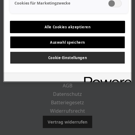
Geschäftszeiten
Cookies für Marketingzwecke
Lageplan-Anfahrt
Mitarbeiter
Stellenangebote
Alle Cookies akzeptieren
Geschichte
Auswahl speichern
CUSTOMER INFO
Cookie-Einstellungen
Impressum
AGB
Datenschutz
Batteriegesetz
Widerrufsrecht
Vertrag widerrufen