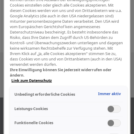
Cookies einstellen oder gleich alle Cookies akzeptieren. Mit
diesen Cookies werden von uns und von Drittanbietern wie u.a.
Google Analytics (die auch in den USA niedergelassen sind)
mitunter personenbezogene Daten verarbeitet. Den USA wird
vom Europäischen Gerichtshof kein angemessenes
Datenschutzniveau bescheinigt. Es besteht insbesondere das
Risiko, dass Ihre Daten dem Zugriff durch US-Behörden zu
Kontroll- und Überwachungszwecken unterliegen und dagegen
keine wirksamen Rechtsbehelfe zur Verfügung stehen. Mit
Ihrem Klick auf „Ja, alle Cookies akzeptieren“ stimmen Sie zu,
dass Cookies von uns und von Drittanbietern (auch in den USA)
Besuchen Sie uns auch in den sozialen
verwendet werden dürfen.
Ihre Einwilligung können Sie jederzeit widerrufen oder
Medien
ändern.
Link zum Datenschutz
Immer aktiv
Unbedingt erforderliche Cookies
ABOUT US
Leistungs-Cookies
Funktionelle Cookies
Find out more about our company.