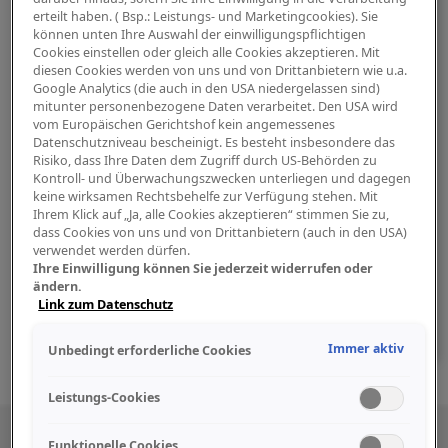
erteilt haben. ( Bsp.: Leistungs- und Marketingcookies). Sie
können unten Ihre Auswahl der einwilligungspflichtigen
Cookies einstellen oder gleich alle Cookies akzeptieren. Mit
diesen Cookies werden von uns und von Drittanbietern wie u.a.
Google Analytics (die auch in den USA niedergelassen sind)
Noch nicht registriert?
mitunter personenbezogene Daten verarbeitet. Den USA wird
vom Europäischen Gerichtshof kein angemessenes
Nutzen Sie die Vorteile unseres Onlineshops.
Datenschutzniveau bescheinigt. Es besteht insbesondere das
Durch die Erstellung eines Kundenkontos
Risiko, dass Ihre Daten dem Zugriff durch US-Behörden zu
Kontroll- und Überwachungszwecken unterliegen und dagegen
verläuft der Bestellprozess schneller.
keine wirksamen Rechtsbehelfe zur Verfügung stehen. Mit
Des Weiteren können Sie immer aktuell Ihren
Ihrem Klick auf „Ja, alle Cookies akzeptieren“ stimmen Sie zu,
Auftragsstatus einsehen.
dass Cookies von uns und von Drittanbietern (auch in den USA)
verwendet werden dürfen.
Ihre Einwilligung können Sie jederzeit widerrufen oder
Registrieren
ändern.
Sie sich, falls Sie noch kein Benutzerkonto
Link zum Datenschutz
haben.
Immer aktiv
Unbedingt erforderliche Cookies
Leistungs-Cookies
Besuchen Sie uns auch in den sozialen
Funktionelle Cookies