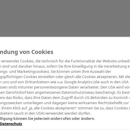
Information
ndung von Cookies
e verwendet Cookies, die technisch für die Funktionalität der Website unbed
h sind und darüber hinaus, sofern Sie Ihre Einwilligung in die Verarbeitung er
tungs- und Marketingcookies). Sie können unten Ihre Auswahl der
ngspflichtigen Cookies einstellen oder gleich alle Cookies akzeptieren. Mit d
Digitalpiano Keys
Blasinstrumente
Orchester
PA Mikrofon
 uns und von Drittanbietern wie u.a. Google Analytics (die auch in den USA
ssen sind) mitunter personenbezogene Daten verarbeitet. Den USA wird v
en Gerichtshof kein angemessenes Datenschutzniveau bescheinigt. Es best
re das Risiko, dass Ihre Daten dem Zugriff durch US-Behörden zu Kontroll-
ngszwecken unterliegen und dagegen keine wirksamen Rechtsbehelfe zur
t Ihrem Klick auf „Ja, alle Cookies akzeptieren“ stimmen Sie zu, dass Cookies
nbietern (auch in den USA) verwendet werden dürfen.
lligung können Sie jederzeit widerrufen oder ändern.
 Datenschutz