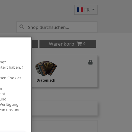
FR
Anmelden
Warenkorb
0
ingt
teilt haben. (
iesen Cookies
Studio Recording
Diatonisch
om
eht
 und
 Verfügung
 von uns und