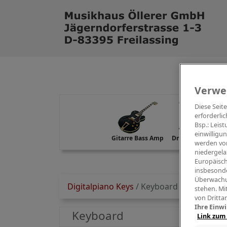
Verwe
Diese Seit
erforderlic
Bsp.: Leis
einwilligu
Gitarre Bass Amp
Drums Percussion
werden von
niedergela
Europäisch
insbesonde
Überwachu
Digitalpiano Keys
/
Keyboard
stehen. Mi
von Dritta
Ihre Einwi
Keyboard
Link zum