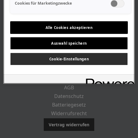
Geschäftszeiten
Cookies für Marketingzwecke
Lageplan-Anfahrt
Mitarbeiter
Stellenangebote
Alle Cookies akzeptieren
Geschichte
Auswahl speichern
RECHTLICHES
Cookie-Einstellungen
Impressum
AGB
Datenschutz
Batteriegesetz
Widerrufsrecht
Vertrag widerrufen