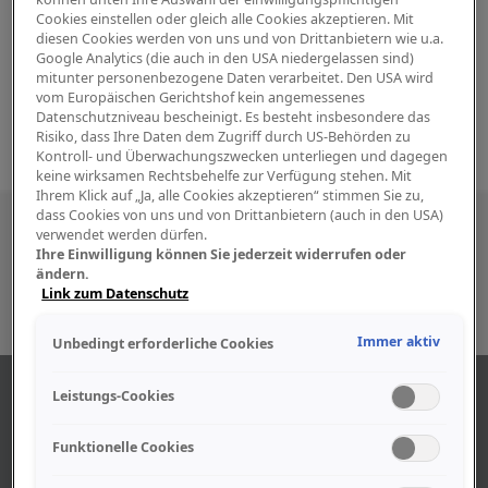
Cookies einstellen oder gleich alle Cookies akzeptieren. Mit
diesen Cookies werden von uns und von Drittanbietern wie u.a.
Google Analytics (die auch in den USA niedergelassen sind)
mitunter personenbezogene Daten verarbeitet. Den USA wird
vom Europäischen Gerichtshof kein angemessenes
Datenschutzniveau bescheinigt. Es besteht insbesondere das
Risiko, dass Ihre Daten dem Zugriff durch US-Behörden zu
Kontroll- und Überwachungszwecken unterliegen und dagegen
keine wirksamen Rechtsbehelfe zur Verfügung stehen. Mit
Ihrem Klick auf „Ja, alle Cookies akzeptieren“ stimmen Sie zu,
dass Cookies von uns und von Drittanbietern (auch in den USA)
Besuchen Sie uns auch in den sozialen
verwendet werden dürfen.
Ihre Einwilligung können Sie jederzeit widerrufen oder
Medien
ändern.
Link zum Datenschutz
Immer aktiv
Unbedingt erforderliche Cookies
ÜBER UNS
Leistungs-Cookies
Funktionelle Cookies
Unser Geschäft