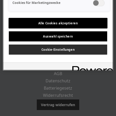
Geschäftszeiten
Cookies für Marketingzwecke
Lageplan-Anfahrt
Mitarbeiter
Stellenangebote
Alle Cookies akzeptieren
Geschichte
Auswahl speichern
RECHTLICHES
Cookie-Einstellungen
Impressum
AGB
Datenschutz
Batteriegesetz
Widerrufsrecht
Vertrag widerrufen