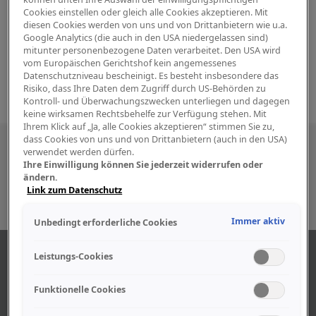
Cookies einstellen oder gleich alle Cookies akzeptieren. Mit
diesen Cookies werden von uns und von Drittanbietern wie u.a.
Google Analytics (die auch in den USA niedergelassen sind)
mitunter personenbezogene Daten verarbeitet. Den USA wird
vom Europäischen Gerichtshof kein angemessenes
Datenschutzniveau bescheinigt. Es besteht insbesondere das
Risiko, dass Ihre Daten dem Zugriff durch US-Behörden zu
Kontroll- und Überwachungszwecken unterliegen und dagegen
keine wirksamen Rechtsbehelfe zur Verfügung stehen. Mit
Ihrem Klick auf „Ja, alle Cookies akzeptieren“ stimmen Sie zu,
dass Cookies von uns und von Drittanbietern (auch in den USA)
Besuchen Sie uns auch in den sozialen
verwendet werden dürfen.
Ihre Einwilligung können Sie jederzeit widerrufen oder
Medien
ändern.
Link zum Datenschutz
Immer aktiv
Unbedingt erforderliche Cookies
ÜBER UNS
Leistungs-Cookies
Funktionelle Cookies
Unser Geschäft