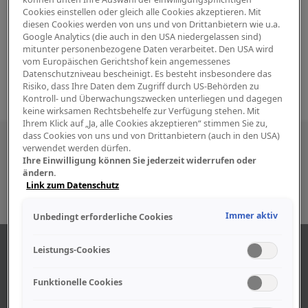
Cookies einstellen oder gleich alle Cookies akzeptieren. Mit
diesen Cookies werden von uns und von Drittanbietern wie u.a.
Google Analytics (die auch in den USA niedergelassen sind)
mitunter personenbezogene Daten verarbeitet. Den USA wird
vom Europäischen Gerichtshof kein angemessenes
Datenschutzniveau bescheinigt. Es besteht insbesondere das
Risiko, dass Ihre Daten dem Zugriff durch US-Behörden zu
Kontroll- und Überwachungszwecken unterliegen und dagegen
keine wirksamen Rechtsbehelfe zur Verfügung stehen. Mit
Ihrem Klick auf „Ja, alle Cookies akzeptieren“ stimmen Sie zu,
dass Cookies von uns und von Drittanbietern (auch in den USA)
Besuchen Sie uns auch in den sozialen
verwendet werden dürfen.
Ihre Einwilligung können Sie jederzeit widerrufen oder
Medien
ändern.
Link zum Datenschutz
Immer aktiv
Unbedingt erforderliche Cookies
ÜBER UNS
Leistungs-Cookies
Funktionelle Cookies
Unser Geschäft