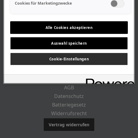
Geschäftszeiten
Cookies für Marketingzwecke
Lageplan-Anfahrt
Mitarbeiter
Stellenangebote
Alle Cookies akzeptieren
Geschichte
Auswahl speichern
RECHTLICHES
Cookie-Einstellungen
Impressum
AGB
Datenschutz
Batteriegesetz
Widerrufsrecht
Vertrag widerrufen