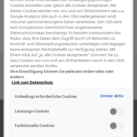
Cookies einstellen oder gleich alle Cookies akzeptieren. Mit
diesen Cookies werden von uns und von Drittanbietern wie u.a.
Google Analytics (die auch in den USA niedergelassen sind)
mitunter personenbezogene Daten verarbeitet. Den USA wird
vom Europäischen Gerichtshof kein angemessenes
Datenschutzniveau bescheinigt. Es besteht insbesondere das
Risiko, dass Ihre Daten dem Zugriff durch US-Behörden zu
Kontroll- und Überwachungszwecken unterliegen und dagegen
keine wirksamen Rechtsbehelfe zur Verfügung stehen. Mit
Ihrem Klick auf „Ja, alle Cookies akzeptieren“ stimmen Sie zu,
dass Cookies von uns und von Drittanbietern (auch in den USA)
Besuchen Sie uns auch in den sozialen
verwendet werden dürfen.
Ihre Einwilligung können Sie jederzeit widerrufen oder
Medien
ändern.
Link zum Datenschutz
Immer aktiv
Unbedingt erforderliche Cookies
ÜBER UNS
Leistungs-Cookies
Funktionelle Cookies
Unser Geschäft