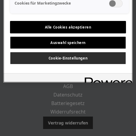
Geschäftszeiten
Cookies für Marketingzwecke
Lageplan-Anfahrt
Mitarbeiter
Stellenangebote
Alle Cookies akzeptieren
Geschichte
Auswahl speichern
RECHTLICHES
Cookie-Einstellungen
Impressum
AGB
Datenschutz
Batteriegesetz
Widerrufsrecht
Vertrag widerrufen