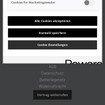
Geschäftszeiten
Cookies für Marketingzwecke
Lageplan-Anfahrt
Mitarbeiter
Stellenangebote
Alle Cookies akzeptieren
Geschichte
Auswahl speichern
CUSTOMER INFO
Cookie-Einstellungen
Impressum
AGB
Datenschutz
Batteriegesetz
Widerrufsrecht
Vertrag widerrufen