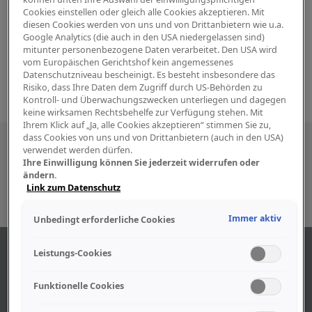
Cookies einstellen oder gleich alle Cookies akzeptieren. Mit
diesen Cookies werden von uns und von Drittanbietern wie u.a.
Google Analytics (die auch in den USA niedergelassen sind)
mitunter personenbezogene Daten verarbeitet. Den USA wird
vom Europäischen Gerichtshof kein angemessenes
Datenschutzniveau bescheinigt. Es besteht insbesondere das
Risiko, dass Ihre Daten dem Zugriff durch US-Behörden zu
Kontroll- und Überwachungszwecken unterliegen und dagegen
keine wirksamen Rechtsbehelfe zur Verfügung stehen. Mit
Ihrem Klick auf „Ja, alle Cookies akzeptieren“ stimmen Sie zu,
dass Cookies von uns und von Drittanbietern (auch in den USA)
Besuchen Sie uns auch in den sozialen
verwendet werden dürfen.
Ihre Einwilligung können Sie jederzeit widerrufen oder
Medien
ändern.
Link zum Datenschutz
Immer aktiv
Unbedingt erforderliche Cookies
ABOUT US
Leistungs-Cookies
Funktionelle Cookies
Find out more about our company.