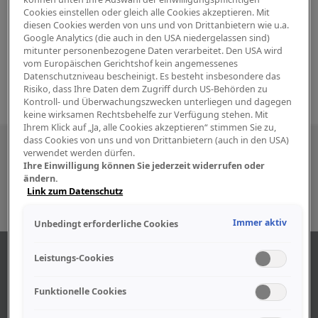
Cookies einstellen oder gleich alle Cookies akzeptieren. Mit
diesen Cookies werden von uns und von Drittanbietern wie u.a.
Google Analytics (die auch in den USA niedergelassen sind)
mitunter personenbezogene Daten verarbeitet. Den USA wird
vom Europäischen Gerichtshof kein angemessenes
Datenschutzniveau bescheinigt. Es besteht insbesondere das
Risiko, dass Ihre Daten dem Zugriff durch US-Behörden zu
Kontroll- und Überwachungszwecken unterliegen und dagegen
keine wirksamen Rechtsbehelfe zur Verfügung stehen. Mit
Ihrem Klick auf „Ja, alle Cookies akzeptieren“ stimmen Sie zu,
dass Cookies von uns und von Drittanbietern (auch in den USA)
Besuchen Sie uns auch in den sozialen
verwendet werden dürfen.
Ihre Einwilligung können Sie jederzeit widerrufen oder
Medien
ändern.
Link zum Datenschutz
Immer aktiv
Unbedingt erforderliche Cookies
ABOUT US
Leistungs-Cookies
Funktionelle Cookies
Find out more about our company.