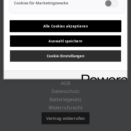
Geschäftszeiten
Cookies für Marketingzwecke
Lageplan-Anfahrt
Mitarbeiter
Stellenangebote
Alle Cookies akzeptieren
Geschichte
Auswahl speichern
CUSTOMER INFO
Cookie-Einstellungen
Impressum
AGB
Datenschutz
Batteriegesetz
Widerrufsrecht
Vertrag widerrufen