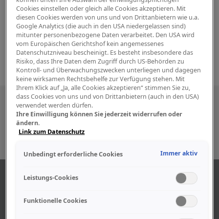
Cookies einstellen oder gleich alle Cookies akzeptieren. Mit
diesen Cookies werden von uns und von Drittanbietern wie u.a.
Google Analytics (die auch in den USA niedergelassen sind)
mitunter personenbezogene Daten verarbeitet. Den USA wird
vom Europäischen Gerichtshof kein angemessenes
Datenschutzniveau bescheinigt. Es besteht insbesondere das
Risiko, dass Ihre Daten dem Zugriff durch US-Behörden zu
Kontroll- und Überwachungszwecken unterliegen und dagegen
keine wirksamen Rechtsbehelfe zur Verfügung stehen. Mit
Ihrem Klick auf „Ja, alle Cookies akzeptieren“ stimmen Sie zu,
dass Cookies von uns und von Drittanbietern (auch in den USA)
Besuchen Sie uns auch in den sozialen
verwendet werden dürfen.
Ihre Einwilligung können Sie jederzeit widerrufen oder
Medien
ändern.
Link zum Datenschutz
Immer aktiv
Unbedingt erforderliche Cookies
ABOUT US
Leistungs-Cookies
Funktionelle Cookies
Find out more about our company.