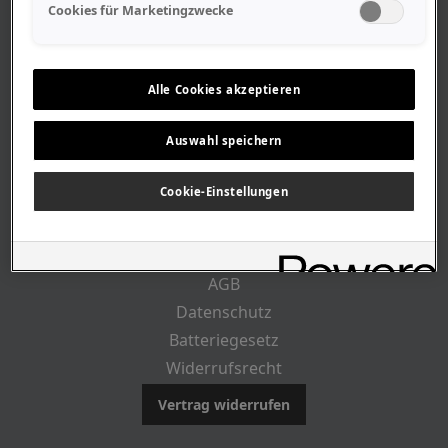
Geschäftszeiten
Cookies für Marketingzwecke
Lageplan-Anfahrt
Mitarbeiter
Stellenangebote
Alle Cookies akzeptieren
Geschichte
Auswahl speichern
CUSTOMER INFO
Cookie-Einstellungen
Impressum
AGB
Datenschutz
Batteriegesetz
Widerrufsrecht
Vertrag widerrufen