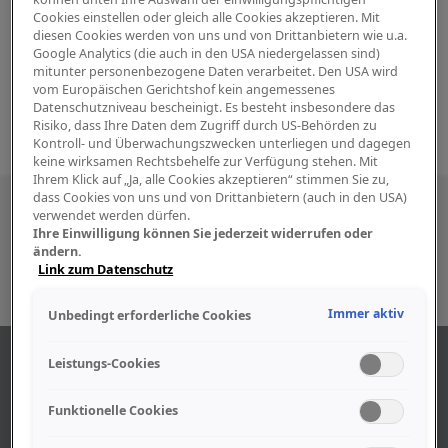
Cookies einstellen oder gleich alle Cookies akzeptieren. Mit
diesen Cookies werden von uns und von Drittanbietern wie u.a.
Google Analytics (die auch in den USA niedergelassen sind)
mitunter personenbezogene Daten verarbeitet. Den USA wird
vom Europäischen Gerichtshof kein angemessenes
Datenschutzniveau bescheinigt. Es besteht insbesondere das
Risiko, dass Ihre Daten dem Zugriff durch US-Behörden zu
Kontroll- und Überwachungszwecken unterliegen und dagegen
keine wirksamen Rechtsbehelfe zur Verfügung stehen. Mit
Ihrem Klick auf „Ja, alle Cookies akzeptieren“ stimmen Sie zu,
dass Cookies von uns und von Drittanbietern (auch in den USA)
Besuchen Sie uns auch in den sozialen
verwendet werden dürfen.
Ihre Einwilligung können Sie jederzeit widerrufen oder
Medien
ändern.
Link zum Datenschutz
Immer aktiv
Unbedingt erforderliche Cookies
ABOUT US
Leistungs-Cookies
Funktionelle Cookies
Find out more about our company.