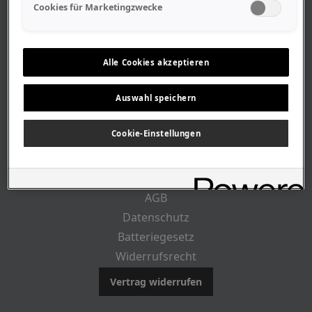
Geschäftszeiten
Cookies für Marketingzwecke
Lageplan-Anfahrt
Mitarbeiter
Stellenangebote
Alle Cookies akzeptieren
Geschichte
Auswahl speichern
CUSTOMER INFO
Cookie-Einstellungen
Impressum
AGB
Datenschutz
Batteriegesetz
Widerrufsrecht
Vertrag widerrufen