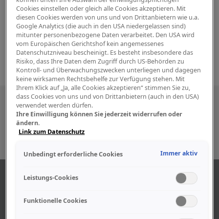
Cookies einstellen oder gleich alle Cookies akzeptieren. Mit
diesen Cookies werden von uns und von Drittanbietern wie u.a.
Google Analytics (die auch in den USA niedergelassen sind)
mitunter personenbezogene Daten verarbeitet. Den USA wird
vom Europäischen Gerichtshof kein angemessenes
Datenschutzniveau bescheinigt. Es besteht insbesondere das
Risiko, dass Ihre Daten dem Zugriff durch US-Behörden zu
Kontroll- und Überwachungszwecken unterliegen und dagegen
keine wirksamen Rechtsbehelfe zur Verfügung stehen. Mit
Ihrem Klick auf „Ja, alle Cookies akzeptieren“ stimmen Sie zu,
dass Cookies von uns und von Drittanbietern (auch in den USA)
Besuchen Sie uns auch in den sozialen
verwendet werden dürfen.
Ihre Einwilligung können Sie jederzeit widerrufen oder
Medien
ändern.
Link zum Datenschutz
Immer aktiv
Unbedingt erforderliche Cookies
ABOUT US
Leistungs-Cookies
Funktionelle Cookies
Find out more about our company.