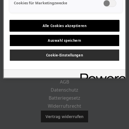
Geschäftszeiten
Cookies für Marketingzwecke
Lageplan-Anfahrt
Mitarbeiter
Stellenangebote
Alle Cookies akzeptieren
Geschichte
Auswahl speichern
CUSTOMER INFO
Cookie-Einstellungen
Impressum
AGB
Datenschutz
Batteriegesetz
Widerrufsrecht
Vertrag widerrufen