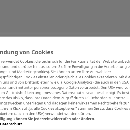
Information
ndung von Cookies
e verwendet Cookies, die technisch für die Funktionalität der Website unbed
h sind und darüber hinaus, sofern Sie Ihre Einwilligung in die Verarbeitung er
tungs- und Marketingcookies). Sie können unten Ihre Auswahl der
ngspflichtigen Cookies einstellen oder gleich alle Cookies akzeptieren. Mit d
Digitalpiano Keys
Blasinstrumente
Orchester
PA Mikrofon
 uns und von Drittanbietern wie u.a. Google Analytics (die auch in den USA
ssen sind) mitunter personenbezogene Daten verarbeitet. Den USA wird v
en Gerichtshof kein angemessenes Datenschutzniveau bescheinigt. Es best
re das Risiko, dass Ihre Daten dem Zugriff durch US-Behörden zu Kontroll-
ngszwecken unterliegen und dagegen keine wirksamen Rechtsbehelfe zur
t Ihrem Klick auf „Ja, alle Cookies akzeptieren“ stimmen Sie zu, dass Cookies
nbietern (auch in den USA) verwendet werden dürfen.
lligung können Sie jederzeit widerrufen oder ändern.
 Datenschutz