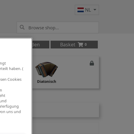
NL
Anmelden
Basket
0
ingt
teilt haben. (
iesen Cookies
Studio Recording
Diatonisch
om
eht
 und
 Verfügung
 von uns und