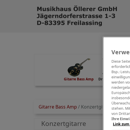
Verwe
Diese Seit
erforderlic
Bsp.: Leis
einwilligu
Gitarre Bass Amp
Drums Percussion
werden von
niedergela
Europäisch
insbesonde
Überwachu
Gitarre Bass Amp
/
Konzertgitarre
stehen. Mi
von Dritta
Ihre Einwi
Konzertgitarre
Link zum