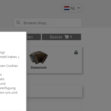
NL
Anmelden
Basket
0
ingt
teilt haben. (
iesen Cookies
Studio Recording
Diatonisch
om
eht
 und
 Verfügung
 von uns und