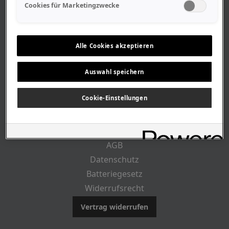
Geschäftszeiten
Cookies für Marketingzwecke
Lageplan-Anfahrt
Mitarbeiter
Stellenangebote
Alle Cookies akzeptieren
Geschichte
Auswahl speichern
CUSTOMER INFO
Cookie-Einstellungen
Impressum
AGB
Datenschutz
Batteriegesetz
Widerrufsrecht
Vertrag widerrufen