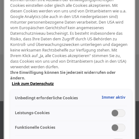
Cookies einstellen oder gleich alle Cookies akzeptieren. Mit
diesen Cookies werden von uns und von Drittanbietern wie u.a.
Google Analytics (die auch in den USA niedergelassen sind)
mitunter personenbezogene Daten verarbeitet. Den USA wird
vom Europäischen Gerichtshof kein angemessenes
Datenschutzniveau bescheinigt. Es besteht insbesondere das
Risiko, dass Ihre Daten dem Zugriff durch US-Behörden zu
Kontroll- und Überwachungszwecken unterliegen und dagegen
keine wirksamen Rechtsbehelfe zur Verfügung stehen. Mit
Ihrem Klick auf „Ja, alle Cookies akzeptieren“ stimmen Sie zu,
dass Cookies von uns und von Drittanbietern (auch in den USA)
Besuchen Sie uns auch in den sozialen
verwendet werden dürfen.
Ihre Einwilligung können Sie jederzeit widerrufen oder
Medien
ändern.
Link zum Datenschutz
Immer aktiv
Unbedingt erforderliche Cookies
ABOUT US
Leistungs-Cookies
Funktionelle Cookies
Find out more about our company.